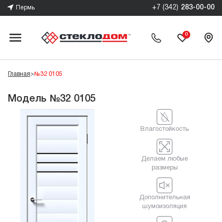
+7 (342)
283-00-00
Пермь
0
Главная
>
№32 0105
Модель №32 0105
Влагостойкость
Делаем любые
размеры
Дополнительная
шумоизоляция