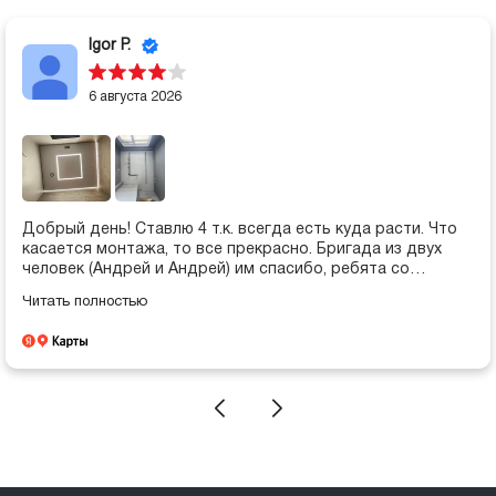
Igor P.
6 августа 2026
Добрый день! Ставлю 4 т.к. всегда есть куда расти. Что
касается монтажа, то все прекрасно. Бригада из двух
человек (Андрей и Андрей) им спасибо, ребята со
смекалкой, находят решения нестандартных задач.
Читать полностью
Подход работы клиентоориентрованный. Что касается
составления проектов, это большой "корабаль", который
каждый "чих" согласовывается, в общем бюрократия. Из
пожеланий заботиться не только о рейтингах, но и
сервиса и качества материалов.