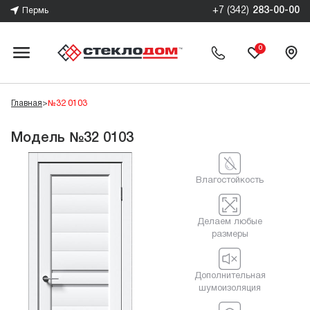
+7 (342)
283-00-00
Пермь
0
Главная
>
№32 0103
Модель №32 0103
Влагостойкость
Делаем любые
размеры
Дополнительная
шумоизоляция