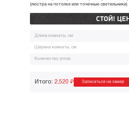
(люстра на потолке или точечные светильники).
Длина комнаты, см:
Ширина комнаты, см:
Количество углов:
Итого:
2,520 ₽
Записаться на замер