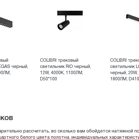
овый
COLIBRI трековый
COLIBRI трек
EGAS черный,
светильник RIO черный,
светильник 
00ЛМ,
12W, 4000K, 1100ЛМ,
черный, 20W,
D50*100
1800ЛМ, D410
лков
арительно рассчитать, во сколько вам обойдется натяжной п
дартного белого цвета полотна, индивидуальных характерист