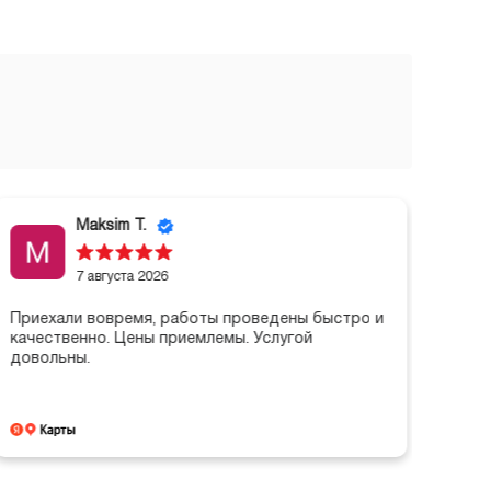
Maksim T.
7 августа 2026
Приехали вовремя, работы проведены быстро и
качественно. Цены приемлемы. Услугой
довольны.
Огро
каче
сотр
дово
Чита
каче