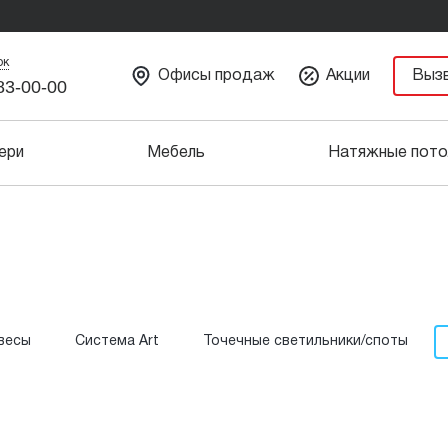
ок
Офисы продаж
Акции
Выз
83-00-00
ери
Мебель
Натяжные пото
весы
Система Art
Точечные светильники/споты