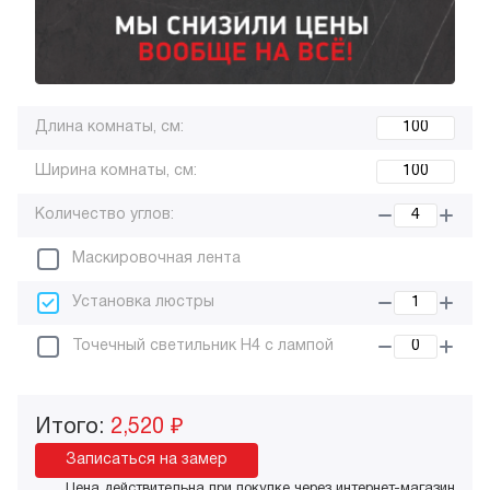
Длина комнаты, см:
Ширина комнаты, см:
Количество углов:
Маскировочная лента
Установка люстры
Точечный светильник H4 с лампой
Итого:
2,520 ₽
Записаться на замер
Цена действительна при покупке через интернет-магазин