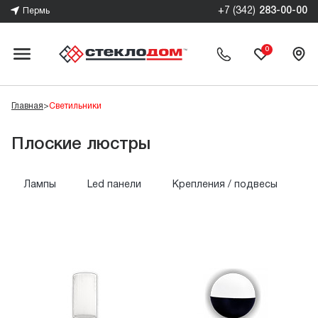
+7 (342)
283-00-00
Пермь
0
Главная
>
Светильники
Плоские люстры
Лампы
Led панели
Крепления / подвесы
С