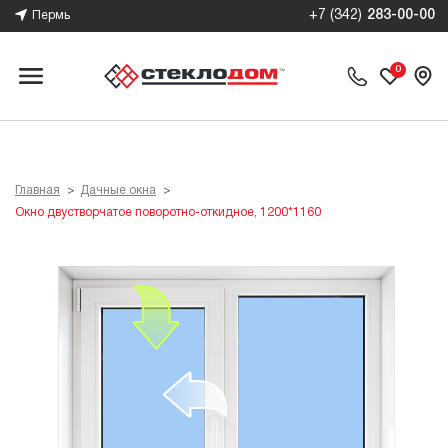
+7 (342)
283-00-00
Пермь
им
0
м
ы
Главная
Дачные окна
Окно двустворчатое поворотно-откидное, 1200*1160
0