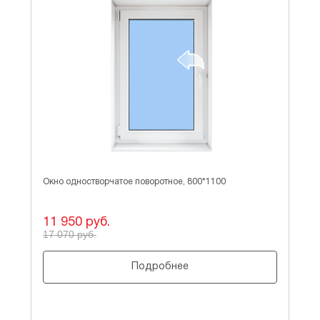
Окно одностворчатое поворотное, 800*1100
Ок
11 950 руб.
11
17 070 руб.
15
Подробнее