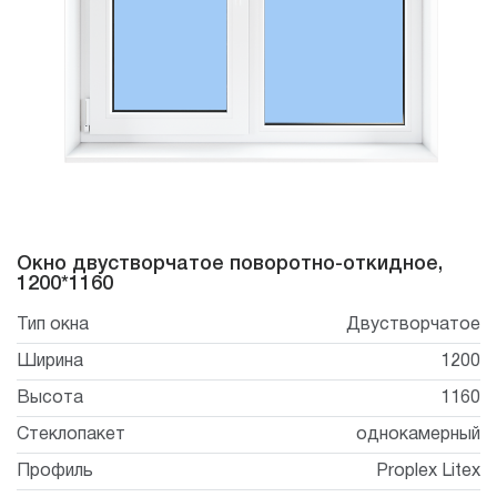
сен
отку
ачу
нальных
ых
иденциальность
Окно двустворчатое поворотно-откидное,
1200*1160
Тип окна
Двустворчатое
Ширина
1200
Высота
1160
Стеклопакет
однокамерный
Профиль
Proplex Litex