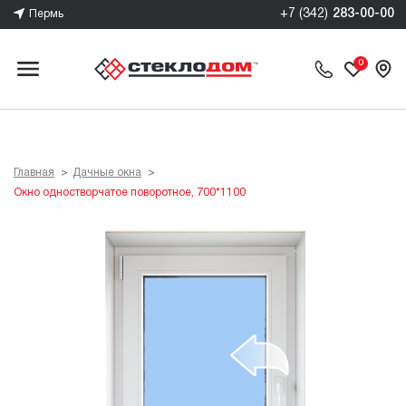
+7 (342)
283-00-00
Пермь
им
0
м
ы
Главная
Дачные окна
Окно одностворчатое поворотное, 700*1100
0