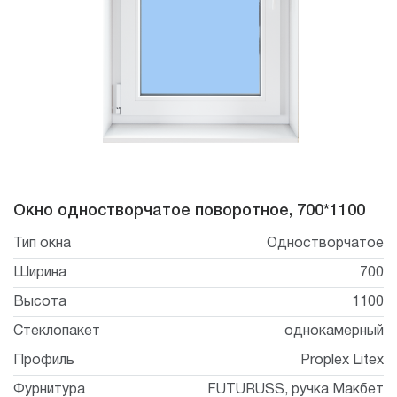
сен
отку
ачу
нальных
ых
иденциальность
Окно одностворчатое поворотное, 700*1100
Тип окна
Одностворчатое
Ширина
700
Высота
1100
Стеклопакет
однокамерный
Профиль
Proplex Litex
Фурнитура
FUTURUSS, ручка Макбет