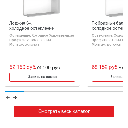
Лоджия 3м,
Г-образный балко
холодное остекление
холодное остекл
Остекление:
Холодное (Алюминиевое)
Остекление:
Холодно
Профиль:
Алюминиевый
Профиль:
Алюминие
Монтаж:
включен
Монтаж:
включен
52 150 руб.
68 152 руб.
74 500 руб.
97 3
Запись на замер
Запись на
Смотреть весь каталог