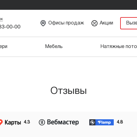
ок
Офисы продаж
Акции
Выз
83-00-00
ери
Мебель
Натяжные пото
Отзывы
4.3
4.8