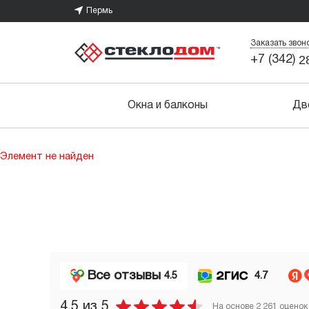
Пермь
Заказать звон
2
+7 (342)
Окна и балконы
Дв
Элемент не найден
Все отзывы
4.5
4.7
4.5
из 5
На основе
2 261
оценок