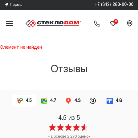
+7 (342)
283-00-00
Пермь
0
Элемент не найден
Отзывы
4.5
4.7
4.3
4.8
4.5
из 5
На основе
2 270
оценок