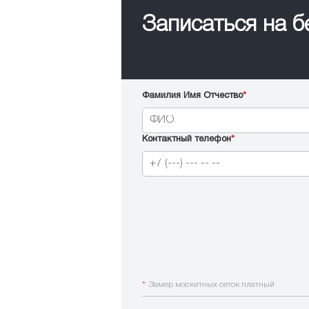
Записаться на 
Фамилия Имя Отчество
*
Контактный телефон
*
*
Замер москитных сеток платный