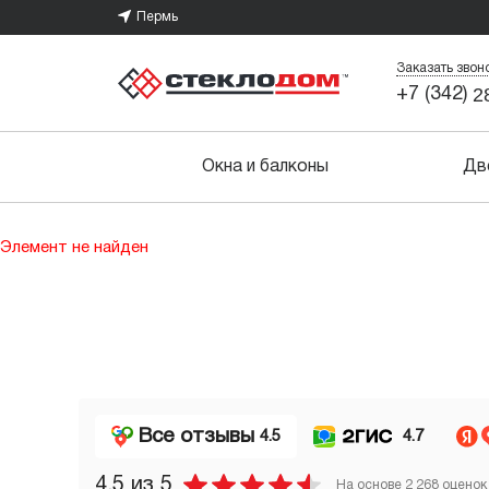
Пермь
Заказать звон
2
+7 (342)
Окна и балконы
Дв
Элемент не найден
Все отзывы
4.5
4.7
4.5
из 5
На основе
2 268
оценок