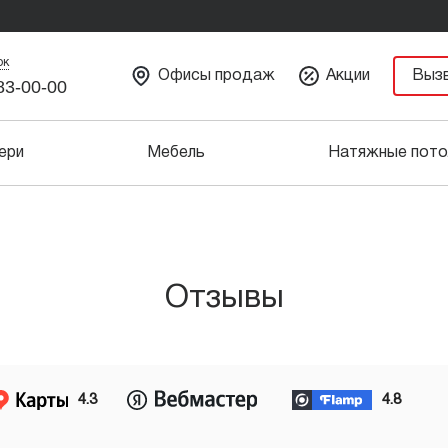
ок
Офисы продаж
Акции
Выз
83-00-00
ери
Мебель
Натяжные пото
Отзывы
4.3
4.8