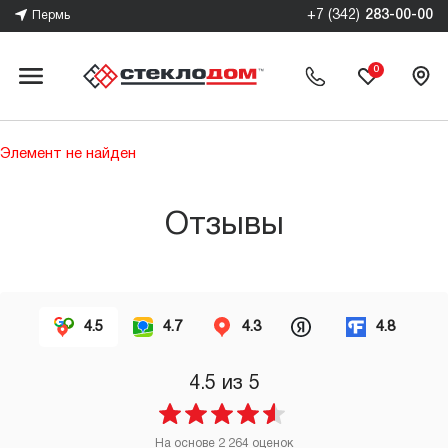
+7 (342)
283-00-00
Пермь
0
Элемент не найден
Отзывы
4.5
4.7
4.3
4.8
4.5
из 5
На основе
2 264
оценок