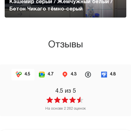
Кашемир серый / Жемчужный белый /
Бетон Чикаго тёмно-серый
Отзывы
4.5
4.7
4.3
4.8
4.5
из 5
На основе
2 262
оценок