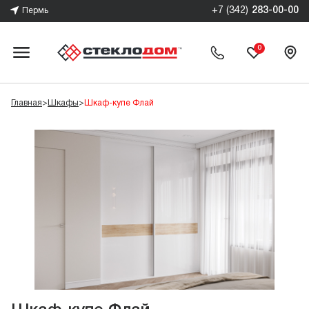
+7 (342)
283-00-00
Пермь
0
Главная
>
Шкафы
>
Шкаф-купе Флай