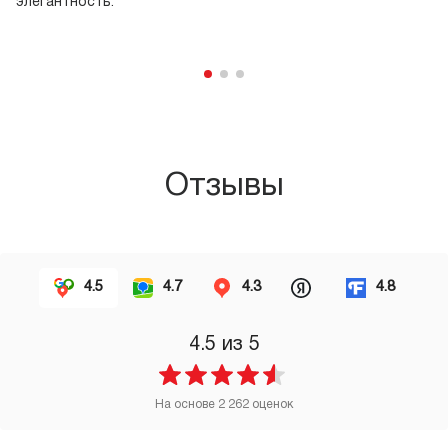
элегантность.
п
вк
по
Отзывы
4.5
4.7
4.3
4.8
4.5
из 5
На основе
2 262
оценок