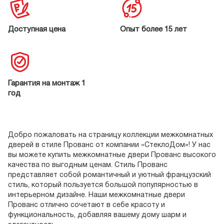
Доступная цена
Опыт более 15 лет
Гарантия на монтаж 1
год
Добро пожаловать на страницу коллекции межкомнатных
М
дверей в стиле Прованс от компании «СтеклоДом»! У нас
дв
вы можете купить межкомнатные двери Прованс высокого
ма
качества по выгодным ценам. Стиль Прованс
ст
представляет собой романтичный и уютный французский
ис
стиль, который пользуется большой популярностью в
ат
интерьерном дизайне. Наши межкомнатные двери
на
Прованс отлично сочетают в себе красоту и
ф
функциональность, добавляя вашему дому шарм и
в