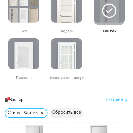
Все
Модерн
Хайтек
Прованс
Французские двери
8
По цене
Фильтр
Сбросить все
Стиль : Хайтек