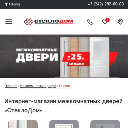
+7 (342)
283-00-00
Пермь
0
Главная
>
Межкомнатные двери
>
Хайтек
Интернет-магазин межкомнатных дверей
«СтеклоДом»