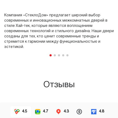
Компания «СтеклоДом» предлагает широкий выбор
Ко
современных и инновационных межкомнатных дверей в
от
стиле Хай-тек, которые являются воплощением
пр
современных технологий и стильного дизайна. Наши двери
и
созданы для тех, кто ценит современные тренды и
те
стремится к гармонии между функциональностью и
эл
эстетикой.
Отзывы
4.5
4.7
4.3
4.8